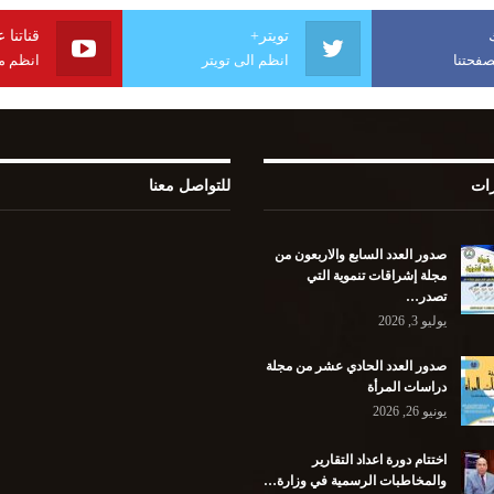
تويتر+
قناتنا 
فحتنا
انظم الى تويتر
انظم مع
رات
للتواصل معنا
صدور العدد السابع والاربعون من
مجلة إشراقات تنموية التي
تصدر…
يوليو 3, 2026
صدور العدد الحادي عشر من مجلة
دراسات المرأة
يونيو 26, 2026
اختتام دورة اعداد التقارير
والمخاطبات الرسمية في وزارة…