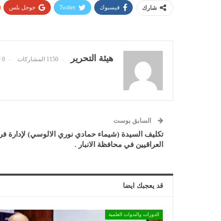
فيسبوك
Twitter
جوجل بلس
شارك
هيئة التحرير
1150 المشاركات
0 تعليقات
السابق بوست
تكليف السيدة (شيماء حمادي نوري الالوسي) لإدارة فرع 
العراقيين في محافظة الانبار .
قد يعجبك ايضا
الدورات والندوات العلمية