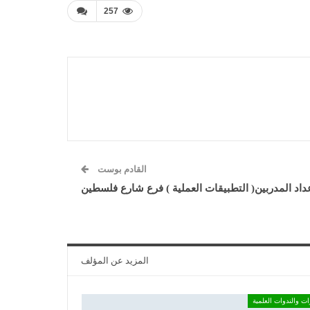
257
القادم بوست
عداد المدربين( التطبيقات العملية ) فرع شارع فلسطين
المزيد عن المؤلف
ات والندوات العلمية