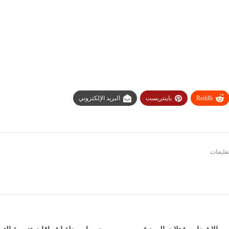
ReddIt
باينتريست
البريد الإلكتروني