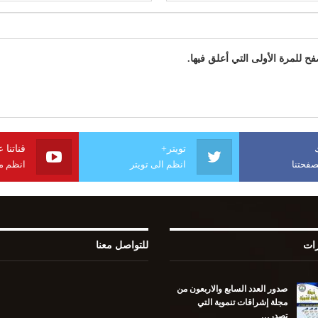
 للمرة الأولى التي أعلق فيها.
تويتر+
قناتنا 
فحتنا
انظم الى تويتر
انظم مع
رات
للتواصل معنا
صدور العدد السابع والاربعون من
مجلة إشراقات تنموية التي
تصدر…