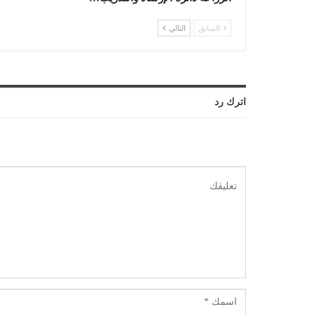
السابق
التالي
اترك رد