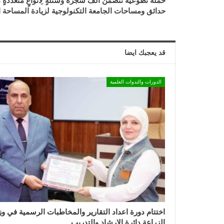
حملة تطوعية تتضمن الف شجرة وشتلةٍ لِأنواعٍ متعددةٍ
حدائق ومساحات الجامعة التكنولوجية لزيادة المساحة ا
قد يعجبك ايضا
الدورات والندوات العلمية
اختتام دورة اعداد التقارير والمخاطبات الرسمية في وز
الزراعة دائرة الإرشاد والتدريب…