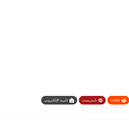
ReddIt
باينتريست
البريد الإلكتروني