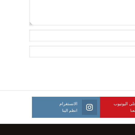
على اليوتيوب
الانستغرام
نا
انظم الينا