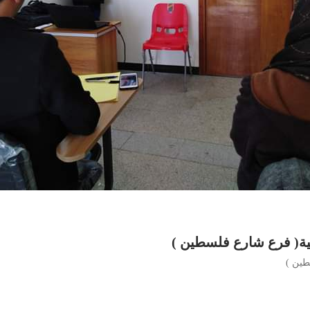
حية( فرع شارع فلسطين )
طين )