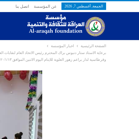
الجمعة, أغسطس 7, 2026
عن المؤسسة
اتصل بنا
الصفحة الرئيسية
اخبار المؤسسة
برعاية الاستاذ ستار دنبوس براك المحترم رئيس الاتحاد العام لنقابات ال
وقرطاسية لدار براعم زهور العلوية للايتام اليوم الاثنين الموافق ٢٠٢٠/١/١٣