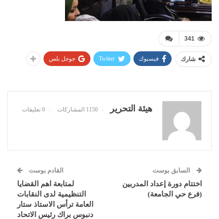
341
فيسبوك
Twitter
جوجل بلس
شارك
هيئة التحرير
1150 المشاركات
0 تعليقات
السابق بوست
القادم بوست
اختتام دورة إعداد المدربين
لمتابعة اهم القضايا
(فرع حي الجامعة)
التنظيمية لدى النقابات
العامة ترأس الاستاذ ستار
دنبوس براك رئيس الاتحاد