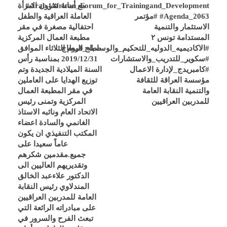
#Arab_African_Forum_for_Trainingand_Development
مع أمانة شؤون المرأة
#Agenda_2063 #مؤتمر
العاملة العراقية والطفل
الاستثمار والتنمية
احتفالية مصغرة في مقر
المستدامة تونس ٢
مطبعة العمال المركزية
#الاكاديميه_الدوليه_للتحكيم_والوساطه_قرطاج
صباح اليوم الثلاثاء الموافق
#سكوير_للتدريب_والاستشارات
2019/12/31 بمناسبة رأس
#كامبريدج_لإدارة الاعمال
السنة الميلادية الجديدة وتم
مؤسسة العراقة للثقافة
توزيع الهدايا على العاملين
والتنمية النقابة العامة
في مقر المطبعة العمال
للمدربين العراقيين
المركزية وتمنى رئيس
الاتحاد العام ونائبه الاستاذ
الغانمي والسادة اعضاء
المكتب التنفيذي ان يكون
عاماً سعيدا على
جميع.مقدمين شكرهم
وتقديريهم العاليين الى
الدكتور علاءعبد الخالق
المندلاوي رئيس النقابة
العامة للمدربين العراقيين
على مبادراته الرائعة التي
تبعث الفرح والسرور في