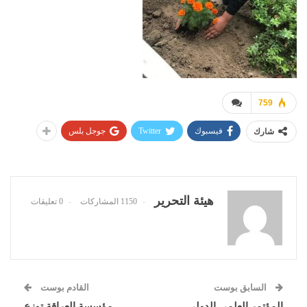
759
فيسبوك
Twitter
جوجل بلس
شارك
هيئة التحرير
1150 المشاركات
0 تعليقات
السابق بوست
القادم بوست
المؤتمر العلمي الدولي
مؤسسة العراقة توزع