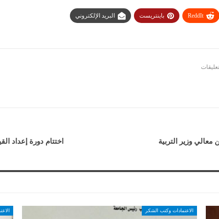
ReddIt
باينتريست
البريد الإلكتروني
معالي وزير التربية
اختتام دورة إعداد الق
الاعتمادات وكتب الشكر
الاعت