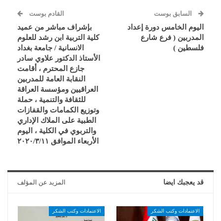
السابق بوست
القادم بوست
اليوم الخامس دورة إعداد
بإشراف مباشر من عميد
المدربين ( فرع شارع
كلية التربية ابن رشد للعلوم
فلسطين )
الانسانية / جامعة بغداد
الأستاذ الدكتور علاوي سادر
جازع المحترم ، أقامت
النقابة العامة للمدربين
العراقيين ومؤسسة العراقة
للثقافة والتنمية ، حملة
وتوزيع الكمامات والقفازات
الطبية على الملاك الإداري
والتربوي في الكلية ، اليوم
الأربعاء الموافق ٢٠٢٠/٣/١١
قد يعجبك ايضا
المزيد عن المؤلف
الاعتمادات وكتب الشكر
الاعتمادات وكتب الشكر