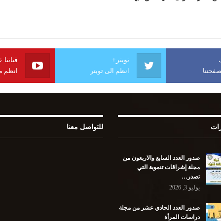
تويتر+
قناتنا 
فحتنا
انظم الى تويتر
انظم مع
رات
للتواصل معنا
صدور العدد السابع والاربعون من
مجلة إشراقات تنموية التي
تصدر…
يوليو 3, 2026
صدور العدد الحادي عشر من مجلة
دراسات المرأة