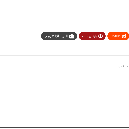
ReddIt
باينتريست
البريد الإلكتروني