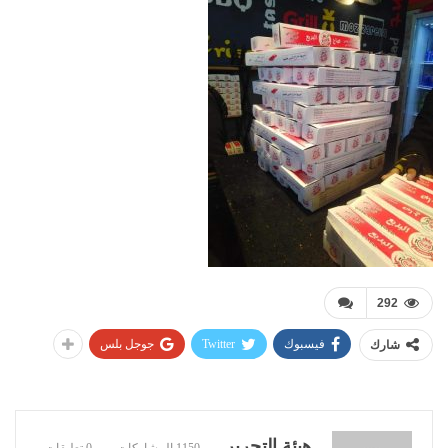
292
فيسبوك
Twitter
جوجل بلس
شارك
هيئة التحرير
1150 المشاركات
0 تعليقات