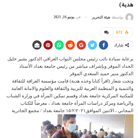
هدية)
في
يونيو 16, 2021
بواسطة
هيئة التحرير
672
شارك
برعاية سيادة نائب رئيس مجلس النواب العراقي الدكتور بشير خليل
الحداد الموقر وبإشراف مباشر من رئيس جامعة بغداد الأستاذ
الدكتور منير حميد السعدي الموقر
وتحت شعار (اقرأ كتابا وخذه هدية) قامت مؤسسة العراقة للثقافة
والتنمية و المنظمة العربية للتربية والثقافة والعلوم والامانة العامة
للمكتبة المركزية جامعة بغداد وقسم تمكين المرأة في وزارة الشباب
والرياضة ومركز دراسات المرأة جامعة بغداد ، معرضاً للكتاب
المجاني ، الاثنين الموافق١٥/٢/٢٠٢١ جامعة بغداد / مجمع الجادرية