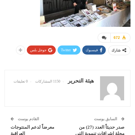
672
فيسبوك
Twitter
جوجل بلس
شارك
هيئة التحرير
1150 المشاركات
0 تعليقات
السابق بوست
القادم بوست
صدر حديثاً العدد (27) من
معرضاً لدعم المنتوجات
مجلة إشراقات تنموية التي
العراقية