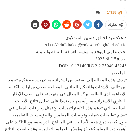
1٬819
شارك
د.علاء عبدالخالق حسين المندلاوي
Alaa.Abdulkhaleq@colaw.uobaghdad.edu.iq
بحث علمي لموقع مؤسسة العراقة للثقافة والتنمية
بتاريخ15/ 8/ 2025
DOI: 10.13140/RG.2.2.25040.42243
الملخص:
تهدف هذه المقالة إلى استعراض استراتيجية تدريسية مبتكرة تجمع
بين تآلف الأشتات والتفكير الجانبي، لمعالجة ضعف مهارات الكتابة
الإبداعية لدى الطلبة. يركز المقال في منهجيته على وصف الإطار
النظري للاستراتيجية وأسسها، معتمدًا على تحليل نتائج الأبحاث
السابقة التي تدعم هذه الاستراتيجيات. وتتمثل إجراءات المقال في
تقديم تطبيقات عملية وتوصيات للمعلمين والمؤسسات التعليمية
حول كيفية دمج هذه الأساليب في المناهج الدراسية، مع التأكيد على
أهمية دور المعلم كمُحفّز ومُيسّر للعملية التعليمية. وقد خلصت النتائج